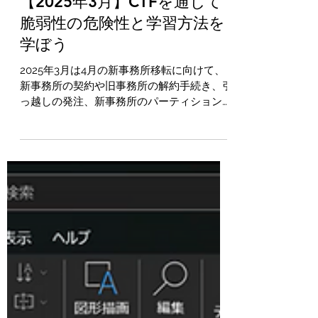
m-kobayashi5
2025年4月21日
読了時間: 2分
【2025年3月】CTFを通じて
脆弱性の危険性と学習方法を
学ぼう
2025年3月は4月の新事務所移転に向けて、
新事務所の契約や旧事務所の解約手続き、引
っ越しの発注、新事務所のパーティション工
事発注、新事務所で必要になるカメラやセン
サーの発注、ドアホン発注、ドアのスマート
ロック発注、会社の会計年度末の年度末締め
処理（決算書作成の為）などなど...