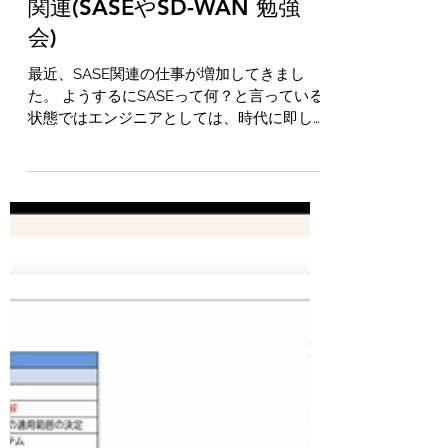
m-kobayashi5
2024年10月20日
読了時間: 2分
【2024年9月】セキュリティ
関連(SASEやSD-WAN 勉強
会)
最近、SASE関連の仕事が増加してきまし
た。 ようするにSASEって何？と言っている
状態ではエンジニアとしては、時代に即した
知識を持っていないエンジニアという烙印を
押されてしまう時代になってきたということ