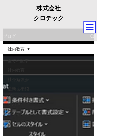
株式会社
クロテック
ブログ
社内教育
全ての記事
社内教育
社外勉強会
最新技術紹
介
その他
会社紹介
入社時研修