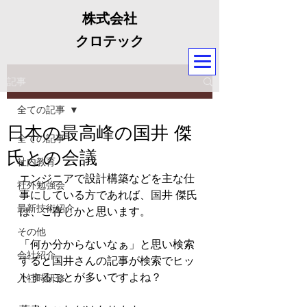
株式会社
クロテック
記事
全ての記事
日本の最高峰の国井 傑
全ての記事
氏との会議
社内教育
エンジニアで設計構築などを主な仕
社外勉強会
事にしている方であれば、国井 傑氏
最新技術紹介
は、ご存じかと思います。
その他
「何か分からないなぁ」と思い検索
会社紹介
すると国井さんの記事が検索でヒッ
トすることが多いですよね？
入社時研修