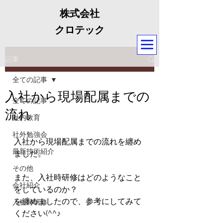
株式会社
クロテック
記事
全ての記事
入社から現場配属までの
全ての記事
流れ
社内教育
社外勉強会
入社から現場配属までの流れを纏め
最新技術紹介
ました。
その他
また、入社時研修はどのようなこと
会社紹介
をしているのか？
を纏めましたので、参考にしてみて
入社時研修
ください(^^♪