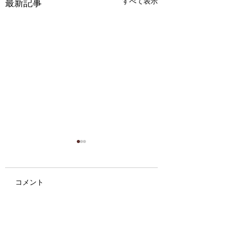
すべて表示
最新記事
コメント
NTTデータ先端技術様
「オープンソース
コメントを追加…