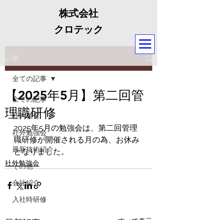
株式会社
クロテック
記事
全ての記事
【2025年5月】第二回管
全ての記事
理職研修
社内教育
2025年5月の勉強会は、第二回管理
社外勉強会
職研修が開催される月の為、お休み
最新技術紹介
となりました。
社外勉強会
その他
会社紹介
入社時研修