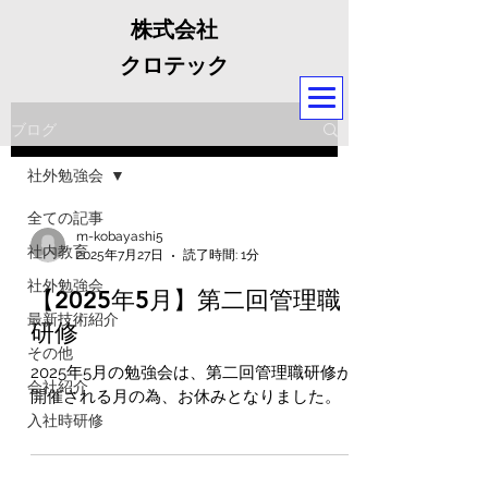
株式会社
クロテック
ブログ
社外勉強会
全ての記事
m-kobayashi5
社内教育
2025年7月27日
読了時間: 1分
社外勉強会
【2025年5月】第二回管理職
最新技術紹介
研修
その他
2025年5月の勉強会は、第二回管理職研修が
会社紹介
開催される月の為、お休みとなりました。
入社時研修