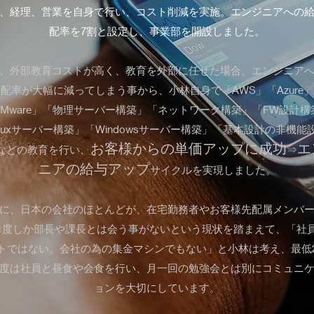
、経理、営業を自身で行い、コスト削減を実施。エンジニアへの
配率を7割と設定し、事業部を開設しました。
、外部教育コストが高く、教育を外部に任せた場合、エンジニア
配率が大幅に減ってしまう事から、小林自身で「AWS」「Azure」
VMware」「物理サーバー構築」「ネットワーク構築」「FW設計構
inuxサーバー構築」「Windowsサーバー構築」「基本設計の非機能
お客様からの単価アップに成功
エ
などの教育を行い、
⇒
ニアの給与アップ
サイクルを実現しました。
に、日本の会社のほとんどが、在宅勤務者やお客様先配属メンバ
1度しか部長や課長とは会う事がないという現状を踏まえて、「社
トではない。会社の為の集金マシンでもない」と小林は考え、最低
度は社員と昼食や会食を行い、月一回の勉強会とは別にコミュニ
ョンを大切にしています。