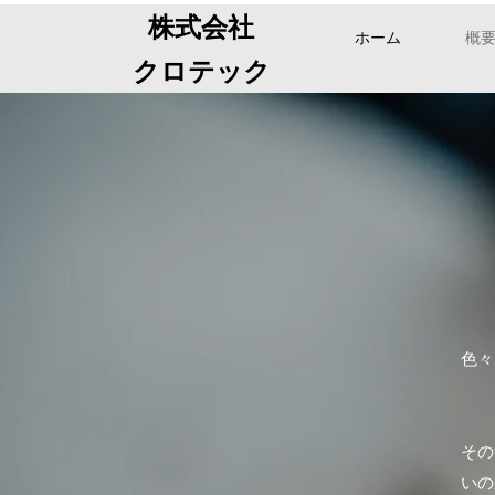
株式会社
ホーム
概
クロテック
色々
その
いの