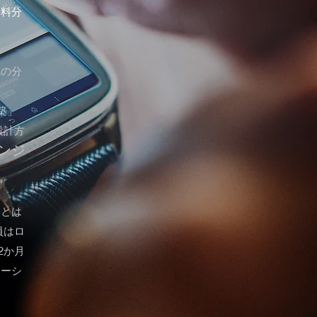
給料分
への分
築」
設計方
ンジ
ーとは
員はロ
2か月
ケーシ