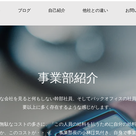
要
ブログ
自己紹介
他社との違い
お問
​事業部紹介
な会社を見ると何もしない幹部社員、そしてバックオフィスの社
要以上に多く存在するような感じがします。
無駄なコストの多さに、「この人員の給料を払うために自分の給
か、このコストが・・・。」事業部長の小林は気付き、自身で事