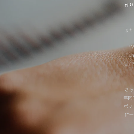
作り
また
「
「L
法」
さら
年間
ボッ
に一