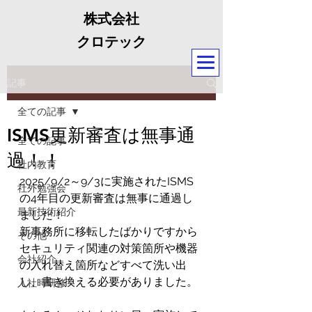
株式会社
クロテック
記事
全ての記事
ISMS更新審査は無事通
全ての記事
過！！
社内教育
2025/9/2～9/3に実施されたISMS
社外勉強会
の4年目の更新審査は無事に通過し
最新技術紹介
ました！
新事務所に移転したばかりですから
その他
セキュリティ関連の対策箇所や機器
会社紹介
の入れ替え箇所などすべて洗い出
し、書き換える必要がありました。
入社時研修