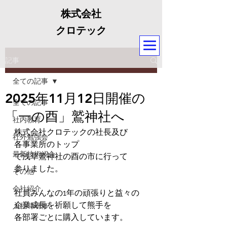
株式会社
クロテック
記事
全ての記事
2025年11月12日開催の
全ての記事
「一の酉」鷲神社へ
社内教育
株式会社クロテックの社長及び
社外勉強会
各事業所のトップ
最新技術紹介
で浅草鷲神社の酉の市に行って
参りました。
その他
会社紹介
社員みんなの1年の頑張りと益々の
企業成長を祈願して熊手を
入社時研修
各部署ごとに購入しています。