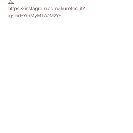
ム 
https://instagram.com/kurotec_it?
igshid=YmMyMTA2M2Y=