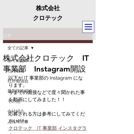
株式会社
クロテック
記事
全ての記事
株式会社クロテック IT
全ての記事
事業部 Instagram開設
社内教育
以下が IT 事業部の Instagram にな
社外勉強会
ります。
最新技術紹介
今までの面接などで度々聞かれた事
を動画にしてみました！！
その他
会社紹介
応募される方は参考にしてみてくだ
さい(^^♪
入社時研修
クロテック　IT 事業部 インスタグラ