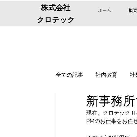
株式会社
ホーム
概
クロテック
全ての記事
社内教育
社
新事務所
現在、クロテック I
PMのお仕事をお任