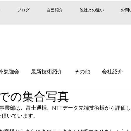
要
ブログ
自己紹介
他社との違い
お問
外勉強会
最新技術紹介
その他
会社紹介
での集合写真
T事業部は、富士通様、NTTデータ先端技術様から評価し
せ頂いています。