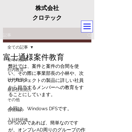
株式会社
クロテック
記事
全ての記事
富士通様案件教育
全ての記事
弊社では、案件と案件の合間を使
社内教育
い、その際に事業部長の小林や、次
社外勉強会
のプロジェクトの製品に詳しい社員
から担当するメンバーへの教育をす
最新技術紹介
ることにしています。
その他
今回は、Windows DFSです。
会社紹介
入社時研修
DFSのみであれば、簡単なのです
が、オンプレAD周りのグループの作