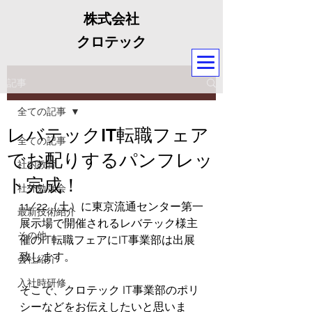
株式会社
クロテック
記事
全ての記事
レバテックIT転職フェア
全ての記事
でお配りするパンフレッ
社内教育
ト完成！
社外勉強会
11/22（土）に東京流通センター第一
最新技術紹介
展示場で開催されるレバテック様主
その他
催のIT転職フェアにIT事業部は出展
致します。
会社紹介
入社時研修
そこで、クロテック IT事業部のポリ
シーなどをお伝えしたいと思いま