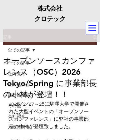
株式会社
クロテック
記事
全ての記事
オープンソースカンファ
全ての記事
レンス（OSC）2026
社内教育
Tokyo/Spring に事業部長
社外勉強会
の小林が登壇！！
最新技術紹介
2026/2/27～28に駒澤大学で開催さ
その他
れた大型イベントの「オープンソー
会社紹介
スカンファレンス」に弊社の事業部
長の小林が登壇致しました。
入社時研修