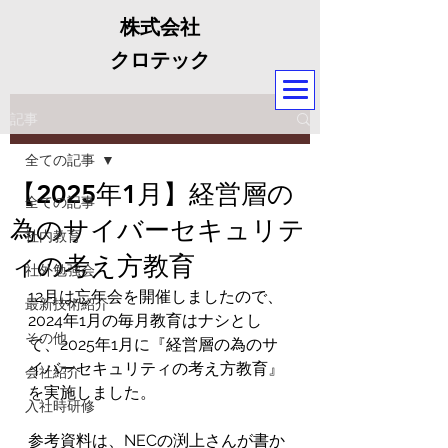
株式会社
クロテック
記事
全ての記事
【2025年1月】経営層の
全ての記事
為のサイバーセキュリテ
社内教育
ィの考え方教育
社外勉強会
12月は忘年会を開催しましたので、
最新技術紹介
2024年1月の毎月教育はナシとし
その他
て、2025年1月に『経営層の為のサ
イバーセキュリティの考え方教育』
会社紹介
を実施しました。
入社時研修
参考資料は、NECの渕上さんが書か