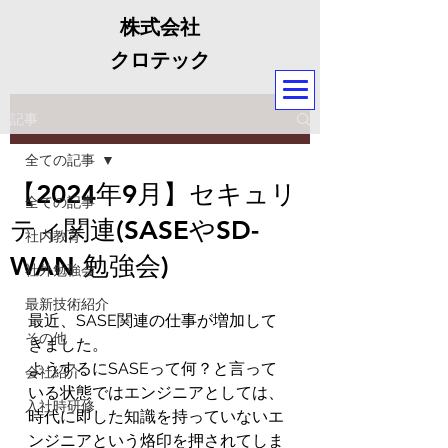
株式会社
クロテック
記事
全ての記事
【2024年9月】セキュリ
全ての記事
ティ関連(SASEやSD-
社内教育
WAN 勉強会)
社外勉強会
最新技術紹介
最近、SASE関連の仕事が増加して
その他
きました。
ようするにSASEって何？と言って
会社紹介
いる状態ではエンジニアとしては、
入社時研修
時代に即した知識を持っていないエ
ンジニアという烙印を押されてしま