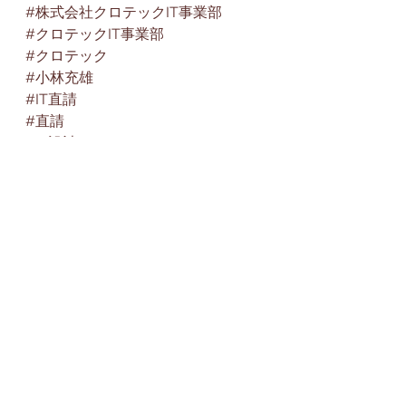
#株式会社クロテックIT事業部
#クロテックIT事業部
#クロテック
#小林充雄
#IT直請
#直請
#IT設計
#IT構築
#IT設計求人
#IT技術者
#AWS
#Azure
#レバテックダイレクト
社内教育