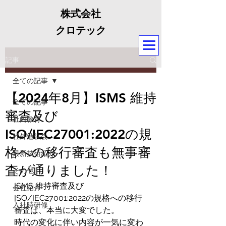
株式会社
クロテック
記事
全ての記事
【2024年8月】ISMS 維持
全ての記事
審査及び
社内教育
ISO/IEC27001:2022の規
社外勉強会
格への移行審査も無事審
最新技術紹介
査が通りました！
その他
ISMS 維持審査及び
会社紹介
ISO/IEC27001:2022の規格への移行
入社時研修
審査は、本当に大変でした。
時代の変化に伴い内容が一気に変わ