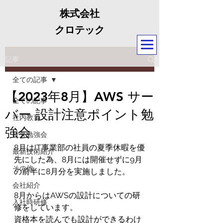
株式会社
クロテック
記事
全ての記事
【2023年8月】AWS サー
全ての記事
バー 設計注意ポイント勉
社内教育
強会
社外勉強会
8月はIT事業部の社員の夏季休暇を優
最新技術紹介
先にした為、8月には開催せずに9月
その他
の前半に8月分を実施しました。
会社紹介
8月からはAWSの設計についての研
入社時研修
修をしています。
資格本を読んでも設計ができるわけ