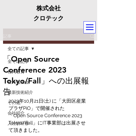
株式会社
クロテック
記事
全ての記事
「Open Source
全ての記事
Conference 2023
社内教育
Tokyo/Fall」への出展報
社外勉強会
告
最新技術紹介
2023年10月21日(土) に「大田区産業
その他
プラザPiO」で開催された
会社紹介
「Open Source Conference 2023 
Tokyo/Fall」にIT事業部は出展させ
入社時研修
て頂きました。